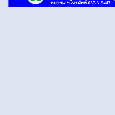
หมายเลขโทรศัพท์
037-31
5443
โ